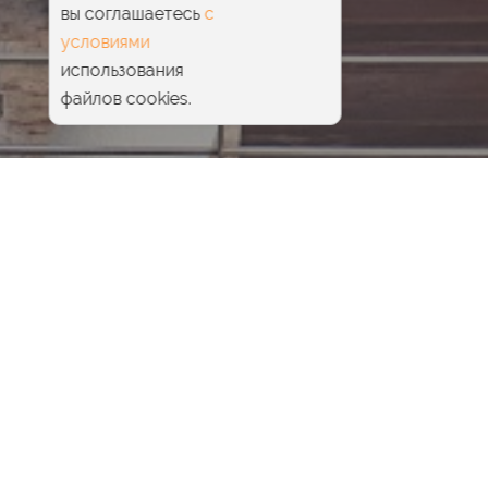
вы соглашаетесь
с
условиями
использования
файлов cookies.
Главная
Wellness
Wellness — это концепция
здорового образа жизни,
включающая в себя
гармоничное развитие духа и
тела.
Сочетание оптимистичного отношения к жизни,