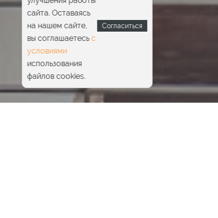
улучшения работы
сайта. Оставаясь
на нашем сайте,
Согласиться
вы соглашаетесь
с
условиями
использования
файлов cookies.
Главная
Pride Beauty & SPA
Инъекционная косметология
Биоревитализация
Биоревитализация шеи и декольте
Зачем необходима
Суть процедуры
Преимущества
|
Результат
|
Техники проведения
|
Как проходит
|
Показания
|
Противопоказания