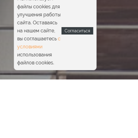
файлы cookies для
улучшения работы
сайта. Оставаясь
на нашем сайте,
Согласиться
вы соглашаетесь
с
условиями
использования
файлов cookies.
Главная
Pride Beauty & SPA
Эстетическая косметология
Массаж лица
Скульптурный массаж лица
Показания
Противопоказания
Стоимость
|
Особенности
|
Как проводится
|
Результаты