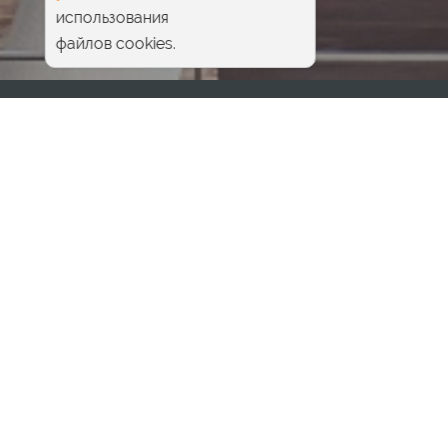
использования
файлов cookies.
Главная
Детский клуб
Футбол для детей от 3 лет
Расписание
|
Как проходят занятия
В Pride Wellness Club функционирует футбольная
секция для самых маленьких спортсменов —
«Футболёнок». Здесь проводятся занятия по
футболу для детей от 3 лет. Ограничений по
гендерному признаку нет — в секцию можно
записать и мальчика, и девочку.
Занятия проводят профессиональный тренер
(действующий игрок по пляжному футболу),