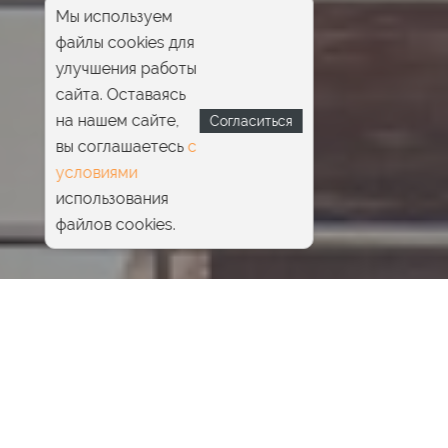
Мы используем
файлы cookies для
улучшения работы
сайта. Оставаясь
на нашем сайте,
Согласиться
вы соглашаетесь
с
условиями
использования
файлов cookies.
Главная
Pride Beauty & SPA
Инъекционная косметология
Контурная пластика лица
Принцип действия
Стоимость