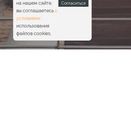
на нашем сайте,
Согласиться
вы соглашаетесь
с
условиями
использования
файлов cookies.
Главная
Детский клуб
Теннис для детей в Одинцово – индивидуальные
занятия большим теннисом
Для детей
Физическое развитие
Положительное влияние
Индивидуальный подход
Теннис для детей – лучший вид спорта для
всестороннего развития и формирования
гармоничной личности.