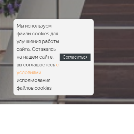
Мы используем
файлы cookies для
улучшения работы
сайта. Оставаясь
на нашем сайте,
Согласиться
вы соглашаетесь
с
условиями
использования
файлов cookies.
Главная
Pride Beauty & SPA
Эстетическая косметология
Массаж лица
Массаж Коруги