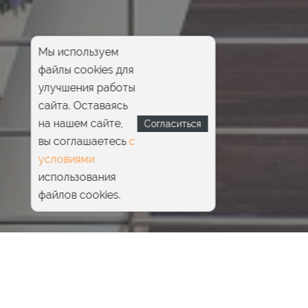
Мы используем
файлы cookies для
улучшения работы
сайта. Оставаясь
на нашем сайте,
Согласиться
вы соглашаетесь
с
условиями
использования
файлов cookies.
Главная
Pride Beauty & SPA
СПА-процедуры для тела
Массаж тела
Традиционный тайский массаж