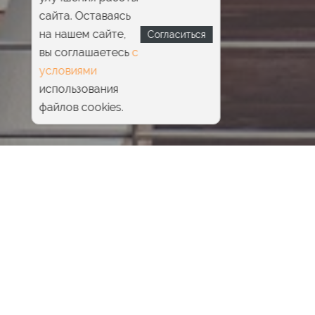
сайта. Оставаясь
на нашем сайте,
Согласиться
вы соглашаетесь
с
условиями
использования
файлов cookies.
Главная
Pride Beauty & SPA
СПА-процедуры для тела
RF-лифтинг тела
RF лифтинг коленей
Суть методики
|
Показания и противопоказания
|
Этапы
|
Стоимость
|
Результаты
RF-лифтинг коленей — эффективная и безопасная
омолаживающая процедура, которую можно