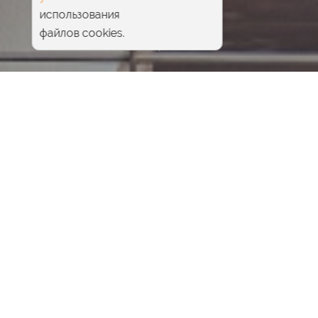
использования
файлов cookies.
Главная
Pride Beauty & SPA
Инъекционная косметология
Мезонити
Жидкие нити
Особенности
Этапы
Стоимость
|
Ощущения
|
Эффект
|
Преимущества
|
Показания
|
Противопоказания
Жидкие нити — современная методика в области
инъекционной косметологии, которая позволяет
проводить коррекцию возрастных изменений без
хирургического вмешательства. Процедура
помогает восстановить упругость и эластичность
кожи, разгладить морщины, обеспечивает эффект